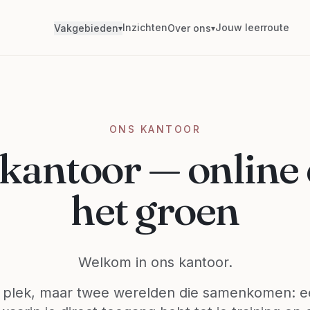
Inzichten
Jouw leerroute
Vakgebieden
Over ons
▾
▾
ONS KANTOOR
kantoor — online 
het groen
Welkom in ons kantoor.
 plek, maar twee werelden die samenkomen: e