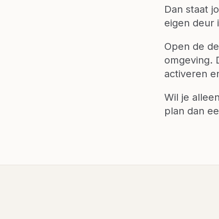
Dan staat j
eigen deur 
Open de deu
omgeving. 
activeren e
Wil je alle
plan dan ee