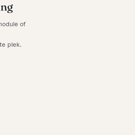
ing
 module of
e plek.