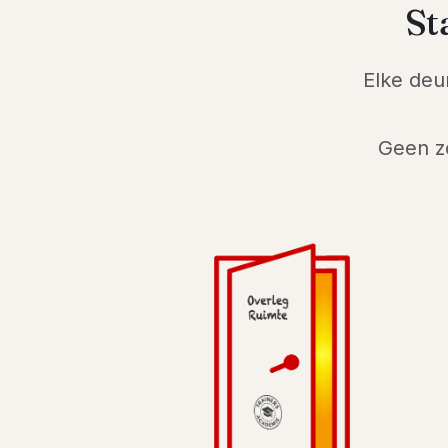
St
Elke deur
Geen z