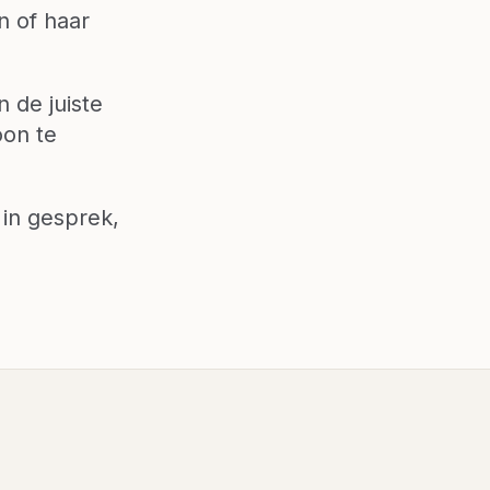
n of haar
 de juiste
oon te
 in gesprek,