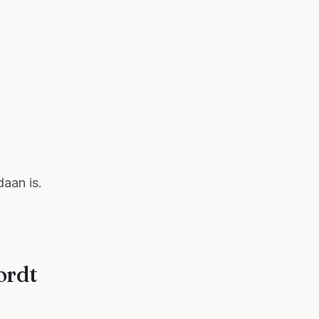
daan is.
ordt