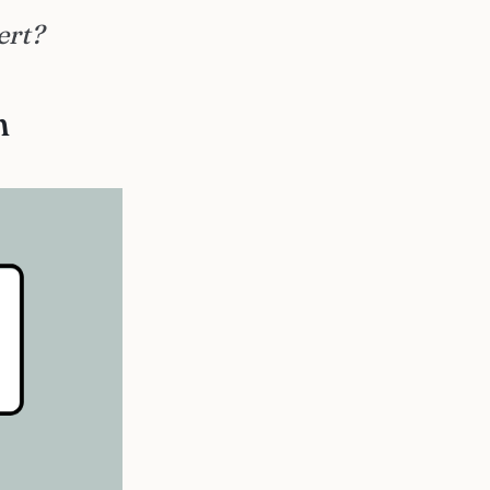
ert?
n