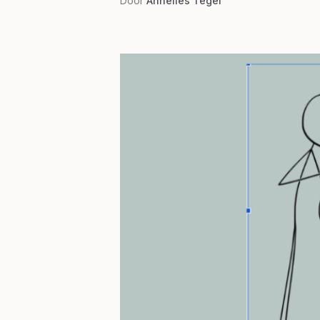
Door
Annelies Tegel