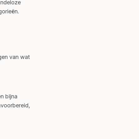
eindeloze
gorieën.
ngen van wat
n bijna
onvoorbereid,