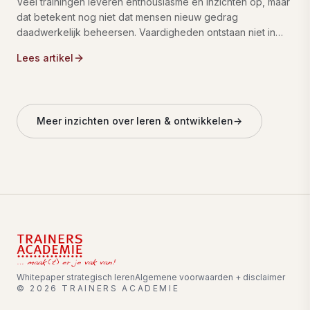
Veel trainingen leveren enthousiasme en inzichten op, maar
dat betekent nog niet dat mensen nieuw gedrag
daadwerkelijk beheersen. Vaardigheden ontstaan niet in
één trainingsdag, maar door herhaling, toepassing en
Lees artikel
internalisering in de praktijk.
Meer inzichten over leren & ontwikkelen
→
Whitepaper strategisch leren
Algemene voorwaarden + disclaimer
©
2026
TRAINERS ACADEMIE